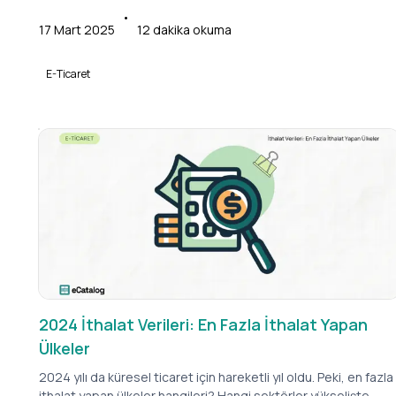
erişemediği, yalnızca belirli kitleye açık, kişiye özel fırsatlar ve
•
kişiselleştirilmiş ürünlerle dolu alışveriş dünyası… İşte kapalı
17 Mart 2025
12
dakika okuma
devre e-ticaret tam olarak bunu vadediyor.
E-Ticaret
2024 İthalat Verileri: En Fazla İthalat Yapan
Ülkeler
2024 yılı da küresel ticaret için hareketli yıl oldu. Peki, en fazla
ithalat yapan ülkeler hangileri? Hangi sektörler yükselişte,