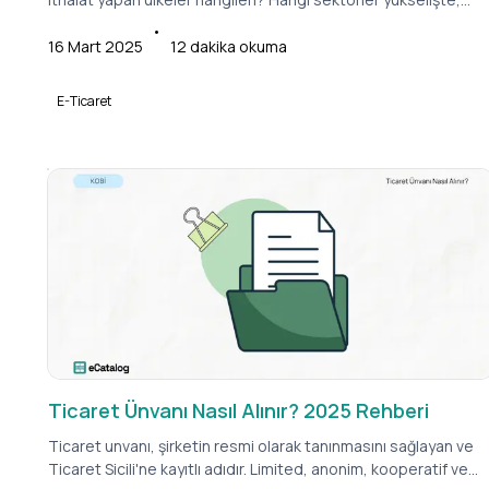
hangileri düşüşte? Ülkelerin ithalat hacimleri nasıl değişti?
•
Hangi sektörler büyüdü, hangileri geriledi? Dikkat çeken
16 Mart 2025
12
dakika okuma
analizlerle ithalatın perde arkasını birlikte keşfedelim.
E-Ticaret
Ticaret Ünvanı Nasıl Alınır? 2025 Rehberi
Ticaret unvanı, şirketin resmi olarak tanınmasını sağlayan ve
Ticaret Sicili'ne kayıtlı adıdır. Limited, anonim, kooperatif ve