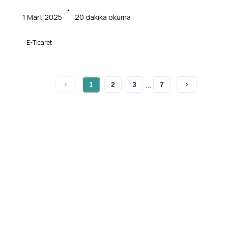
buradasınız. İyi haber, tam olarak doğru yerdesiniz!
•
1 Mart 2025
20
dakika okuma
E-Ticaret
...
1
2
3
7