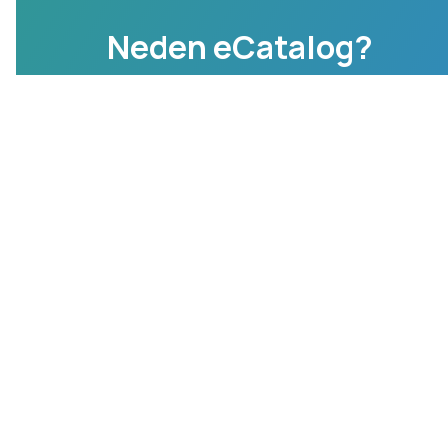
Neden eCatalog?
Teklif Al
Anında Erişim
Kurulum, sunucu veya eğitim yok. Anında
satışa başlayın!
Esnek Ödeme
Aylık veya yıllık ödeyin, büyük yatırımlar
yapmayın.