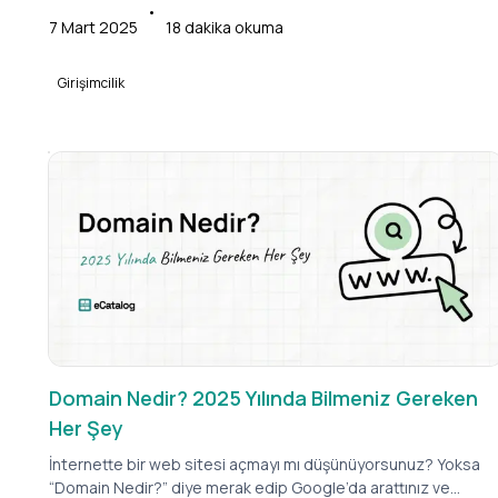
yabancı geliyorsa doğru yerdesiniz. EIN, Amerika’da şirket
•
kuran herkesin ihtiyacı olan, işinizi yasal zemine oturtan en
7 Mart 2025
18
dakika okuma
kritik adım.
Girişimcilik
Domain Nedir? 2025 Yılında Bilmeniz Gereken
Her Şey
İnternette bir web sitesi açmayı mı düşünüyorsunuz? Yoksa
“Domain Nedir?” diye merak edip Google’da arattınız ve