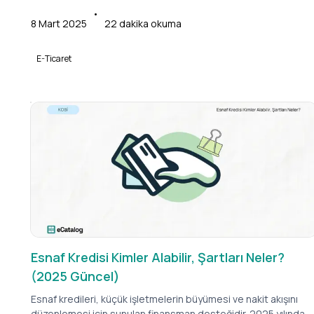
zamankinden daha önemli hale geldi. Google Merchant
•
Center, ürünlerinizi milyonlarca potansiyel müşteriye
8 Mart 2025
22
dakika okuma
sergilemenize olanak tanıyan güçlü araç olarak öne çıkıyor.
E-Ticaret
Esnaf Kredisi Kimler Alabilir, Şartları Neler?
(2025 Güncel)
Esnaf kredileri, küçük işletmelerin büyümesi ve nakit akışını
düzenlemesi için sunulan finansman desteğidir. 2025 yılında