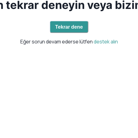
en tekrar deneyin veya bizi
Tekrar dene
Eğer sorun devam ederse lütfen
destek alın