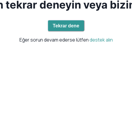
en tekrar deneyin veya bizi
Tekrar dene
Eğer sorun devam ederse lütfen
destek alın